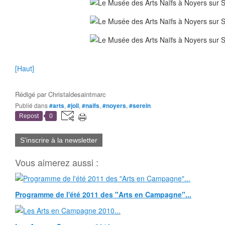
[Haut]
Rédigé par
Christaldesaintmarc
Publié dans
#arts
,
#joli
,
#naifs
,
#noyers
,
#serein
Repost
0
S'inscrire à la newsletter
Vous aimerez aussi :
Programme de l'été 2011 des "Arts en Campagne"...