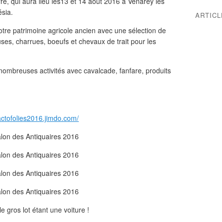
re, qui aura lieu les13 et 14 août 2016 à Venarey les
ésia.
ARTIC
otre patrimoine agricole ancien avec une sélection de
ses, charrues, boeufs et chevaux de trait pour les
nombreuses activités avec cavalcade, fanfare, produits
ractofolies2016.jimdo.com/
e gros lot étant une voiture !