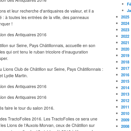
Fé
Ja
ns et leur recherche d'antiquaires de valeur, et il a
2025
té : à toutes les entrées de la ville, des panneaux
2024
nquer !
2023
2022
2021
llon sur Seine, Pays Châtillonnais, accueille en son
2020
es qui ont tenu le ruban tricolore d'inauguration
2019
uper.
2018
2017
u Lions Club de Châtillon sur Seine, Pays Châtillonnais :
2016
t Lydie Martin.
2015
2014
2013
2012
2011
 faire le tour du salon 2016.
2010
ui des TractoFolies 2016. Les TractoFolies ce sera une
2009
les Lions de l'Auxois-Morvan, ceux de Châtillon sur
2008