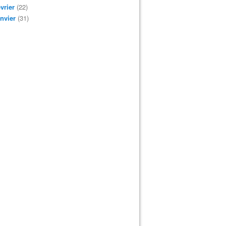
vrier
(22)
nvier
(31)