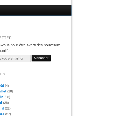
ETTER
-vous pour être averti des nouveaux
publiés.
VES
oût
(4)
illet
(28)
in
(28)
ai
(28)
ril
(22)
ars
(27)