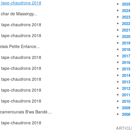
2025
2024
 char de Massingy...
2023
2022
2021
2020
2019
elais Petite Enfance...
2018
2017
2016
2015
2014
2013
2012
2011
2010
2009
camerounais B'wa Bandé....
2008
ARTIC