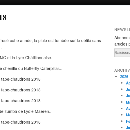
18
NEWSL
Abonnez
sé cette année, la pluie est tombée sur le défilé sans
articles 
.
Email
JC et la Lyre Châtillonnaise.
chenille du Butterfly Caterpillar....
ARCHI
2026
A
Ju
Ju
M
Av
de zumba de Lydie Maeren...
M
Fé
Ja