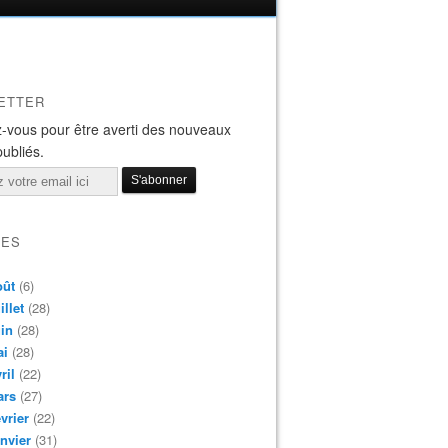
ETTER
-vous pour être averti des nouveaux
publiés.
VES
oût
(6)
illet
(28)
in
(28)
ai
(28)
ril
(22)
ars
(27)
vrier
(22)
nvier
(31)