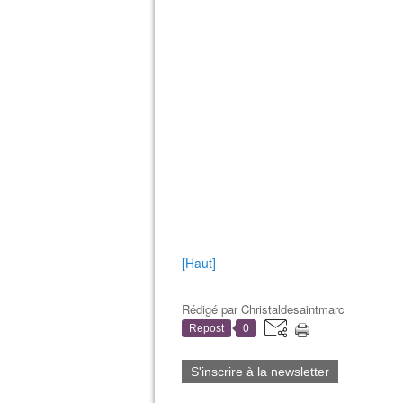
[Haut]
Rédigé par
Christaldesaintmarc
Repost
0
S'inscrire à la newsletter