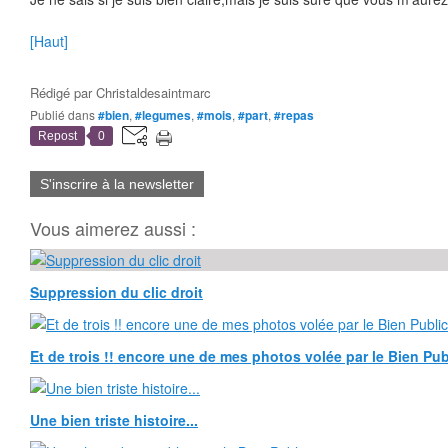
[Haut]
Rédigé par
Christaldesaintmarc
Publié dans
#bien
,
#legumes
,
#mois
,
#part
,
#repas
Repost
0
S'inscrire à la newsletter
Vous aimerez aussi :
Suppression du clic droit
Et de trois !! encore une de mes photos volée par le Bien Publ
Une bien triste histoire...