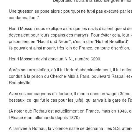
Une question se pose alors : pourquoi ne fut-il pas exécuté par le
condamnation ?
Henri Mosson nous explique alors que les nazis disaient que si des 
devenaient pour leurs copains des martyrs. Pour éviter cela, leur 
prisonniers en "Nacht und Nebel", c'est à dire "Nuit et Brouillard"
ils pouvaient ainsi mourir, très loin de France, en toute discrétion.
Henri Mosson devint donc un N.N., numéro 6290.
Après son arrestation, où il fut torturé abominablement, il fut enfe
conduit à la prison du Cherche-Midi à Paris, boulevard Raspail et 
Romainville
Avec ses compagnons d'infortune, il monta dans un wagon 3ème 
bestiaux, ce qui fut le cas pour les juifs), qui arriva à la gare de 
(A noter que Rothau est actuellement en France, mais en 1943, el
l'Alsace étant allemande depuis 1870)
A l'arrivée à Rothau, la violence nazie se déchaîna : les S.S. atte