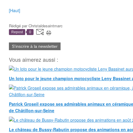
[Haut]
Rédigé par
Christaldesaintmarc
Repost
0
S'inscrire à la newsletter
Vous aimerez aussi :
Un loto pour le jeune champion motocycliste Leny Bassinet au
Patrick Groseil expose ses admirables animaux en céramique, à
de Châtillon-sur-Seine
Le château de Bussy-Rabutin propose des animations en ao