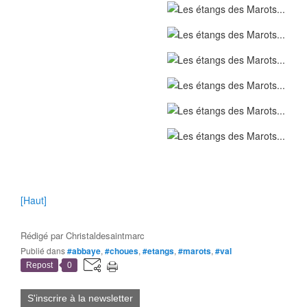
[Haut]
Rédigé par
Christaldesaintmarc
Publié dans
#abbaye
,
#choues
,
#etangs
,
#marots
,
#val
Repost
0
S'inscrire à la newsletter