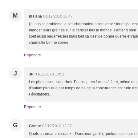
M
maiana
04/12/2010 18:47
j'ai pas ce probleme et les chardonieres sont assez fortes pour 
manger leurs graines sur le cerisier tout le monde s'entend bien e
sont aussi bagarreuses mais tout ça c'est de bonne guerre et j'ad
chamaille bonne soirée
Répondre
J
JP
03/12/2010 13:51
Les photos sont superbes. Pas toujours faciles à faire, même en p
d'autant plus que par temps de neige la concurrence est rude entr
Félicitations.
Répondre
G
Griotte
03/12/2010 13:37
Quels charmants oiseaux ! Dans mon jardin, quelques pies se ré