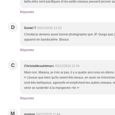
taille,elles sont pacifiques et les petits oiseaux peuvent picorer au
Répondre
D
Daniel T
03/12/2010 12:23
Christal,tu deviens aussi bonne photographe que JP. Gurga que j'
appareil en bandoulière. Bisous
Répondre
C
Christaldesaintmarc
03/12/2010 11:54
Mais non, Maiana, je n'en ai pas, il y a quatre ans nous en étions
/> j'avoue que bien qu'ils soient très beaux, en avoir ne m'enchante
sont très belliqueux, agressifs et empêchent les autres oiseaux, 
venir se sustenter à la mangeoire.<br />
Répondre
M
maiana
03/12/2010 11:44