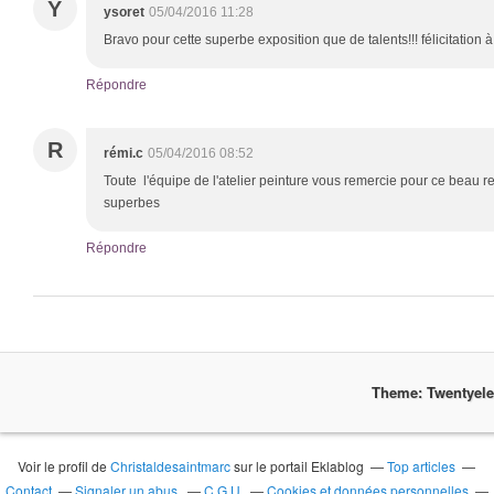
Y
ysoret
05/04/2016 11:28
Bravo pour cette superbe exposition que de talents!!! félicitation à
Répondre
R
rémi.c
05/04/2016 08:52
Toute l'équipe de l'atelier peinture vous remercie pour ce beau r
superbes
Répondre
Theme: Twentyel
Voir le profil de
Christaldesaintmarc
sur le portail Eklablog
Top articles
Contact
Signaler un abus
C.G.U.
Cookies et données personnelles