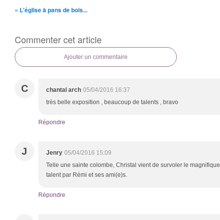
« L'église à pans de bois...
Commenter cet article
Ajouter un commentaire
C
chantal arch
05/04/2016 16:37
très belle exposition , beaucoup de talents , bravo
Répondre
J
Jenry
05/04/2016 15:09
Telle une sainte colombe, Christal vient de survoler le magnifiq
talent par Rémi et ses ami(e)s.
Répondre