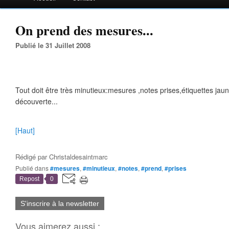
On prend des mesures...
Publié le 31 Juillet 2008
Tout doit être très minutieux:mesures ,notes prises,étiquettes jaun
découverte...
[Haut]
Rédigé par
Christaldesaintmarc
Publié dans
#mesures
,
#minutieux
,
#notes
,
#prend
,
#prises
Repost
0
S'inscrire à la newsletter
Vous aimerez aussi :