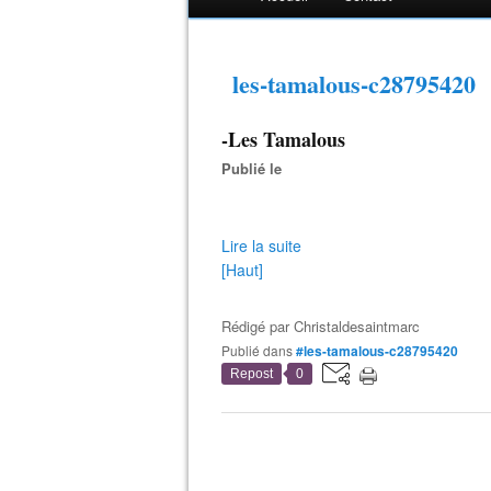
les-tamalous-c28795420
-Les Tamalous
Publié le
Lire la suite
[Haut]
Rédigé par
Christaldesaintmarc
Publié dans
#les-tamalous-c28795420
Repost
0