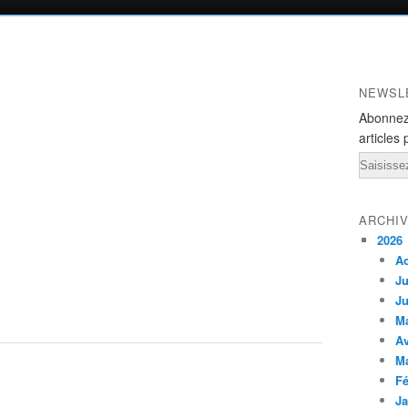
NEWSL
Abonnez
articles 
Email
ARCHI
2026
A
Ju
Ju
M
Av
M
Fé
Ja