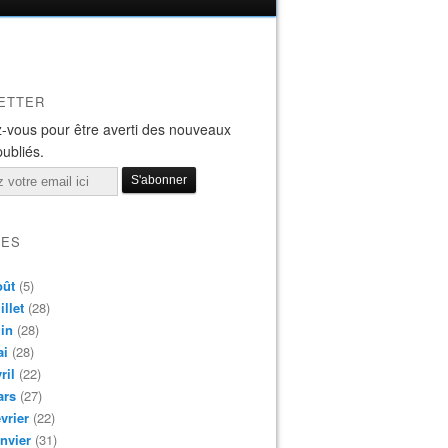
ETTER
-vous pour être averti des nouveaux
publiés.
VES
oût
(5)
illet
(28)
in
(28)
ai
(28)
ril
(22)
ars
(27)
vrier
(22)
nvier
(31)