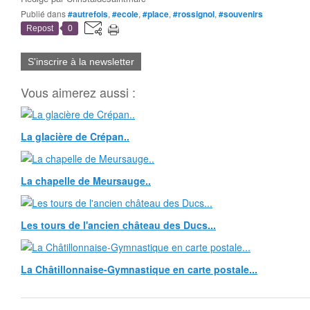
Publié dans
#autrefois
,
#ecole
,
#place
,
#rossignol
,
#souvenirs
Repost
0
S'inscrire à la newsletter
Vous aimerez aussi :
La glacière de Crépan..
La chapelle de Meursauge..
Les tours de l'ancien château des Ducs...
La Châtillonnaise-Gymnastique en carte postale...