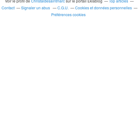
Voir le profil de
Christaldesaintmarc
sur le portail Eklablog
Top articles
Contact
Signaler un abus
C.G.U.
Cookies et données personnelles
Préférences cookies