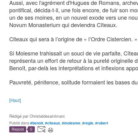
Aussi, avec l'agrément d'Hugues de Romans, archev
pontifical, décida-t-il, une fois encore, de fuir son m
un de ses moines, en un nouvel exode vers une nouve
Novum Monasterium qui deviendra Cîteaux.
Citeaux qui sera à l’origine de « l’Ordre Cistercien. »
Si Molesme trahissait un souci de vie parfaite, Cîtea
représenta un effort de retour à la pureté originelle 
Benoît, par-delà les interprétations et inflexions appo
Pauvreté, pénitence, solitude formaient les bases 
[Haut]
Rédigé par
Christaldesaintmarc
Publié dans
#benoit
,
#citeaux
,
#molesme
,
#regle
,
#robert
Repost
0