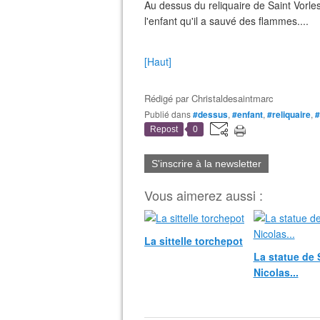
Au dessus du reliquaire de Saint Vorles
l'enfant qu'il a sauvé des flammes....
[Haut]
Rédigé par
Christaldesaintmarc
Publié dans
#dessus
,
#enfant
,
#reliquaire
,
#
Repost
0
S'inscrire à la newsletter
Vous aimerez aussi :
La sittelle torchepot
La statue de 
Nicolas...