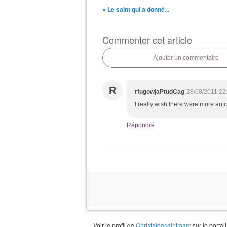
« Le saint qui a donné...
Commenter cet article
Ajouter un commentaire
R
rfugowjaPtudCag
28/08/2011 22
I really wish there were more aritc
Répondre
Voir le profil de
Christaldesaintmarc
sur le portai