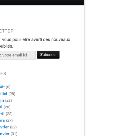
ETTER
-vous pour être averti des nouveaux
publiés.
VES
oût
(6)
illet
(28)
in
(28)
ai
(28)
ril
(22)
ars
(27)
vrier
(22)
nvier
(31)