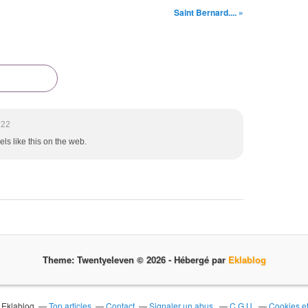
Saint Bernard.... »
:22
els like this on the web.
Theme: Twentyeleven © 2026 -
Hébergé par
Eklablog
l Eklablog
Top articles
Contact
Signaler un abus
C.G.U.
Cookies e