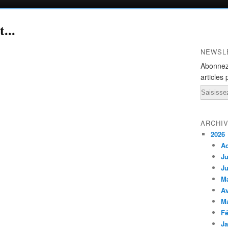
...
NEWSL
Abonnez
articles 
Email
ARCHI
2026
A
Ju
Ju
M
Av
M
Fé
Ja