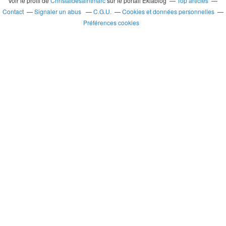
Voir le profil de
Christaldesaintmarc
sur le portail Eklablog
Top articles
Contact
Signaler un abus
C.G.U.
Cookies et données personnelles
Préférences cookies