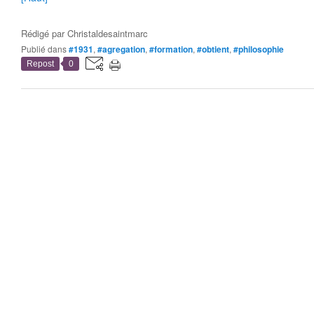
Rédigé par
Christaldesaintmarc
Publié dans
#1931
,
#agregation
,
#formation
,
#obtient
,
#philosophie
Repost
0