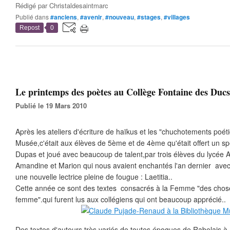
Rédigé par
Christaldesaintmarc
Publié dans
#anciens
,
#avenir
,
#nouveau
,
#stages
,
#villages
Repost
0
Le printemps des poètes au Collège Fontaine des Ducs.
Publié le 19 Mars 2010
Après les ateliers d'écriture de haïkus et les "chuchotements poétiq
Musée,c'était aux élèves de 5ème et de 4ème qu'était offert un sp
Dupas et joué avec beaucoup de talent,par trois élèves du lycée 
Amandine et Marion qui nous avaient enchantés l'an dernier avec 
une nouvelle lectrice pleine de fougue : Laetitia..
Cette année ce sont des textes consacrés à la Femme "des chose
femme".qui furent lus aux collégiens qui ont beaucoup apprécié..
Des textes d'auteurs très variés de toutes époques de Rabelais à