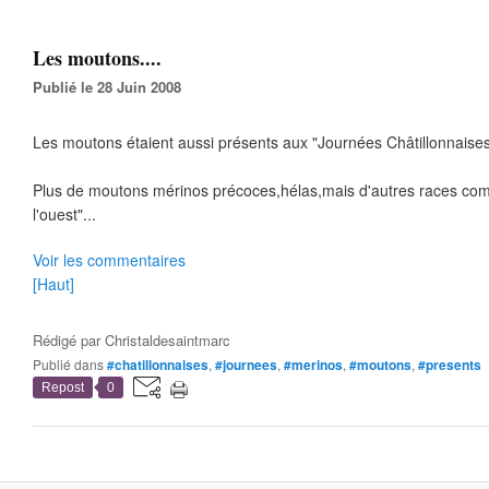
Les moutons....
Publié le 28 Juin 2008
Les moutons étaient aussi présents aux "Journées Châtillonnaises"
Plus de moutons mérinos précoces,hélas,mais d'autres races co
l'ouest"...
Voir les commentaires
[Haut]
Rédigé par
Christaldesaintmarc
Publié dans
#chatillonnaises
,
#journees
,
#merinos
,
#moutons
,
#presents
Repost
0