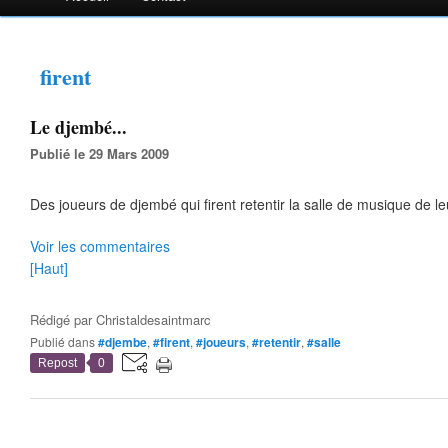
firent
Le djembé...
Publié le 29 Mars 2009
Des joueurs de djembé qui firent retentir la salle de musique de le
Voir les commentaires
[Haut]
Rédigé par
Christaldesaintmarc
Publié dans
#djembe
,
#firent
,
#joueurs
,
#retentir
,
#salle
Repost
0