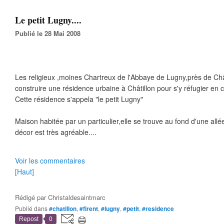
Le petit Lugny....
Publié le 28 Mai 2008
Les religieux ,moines Chartreux de l'Abbaye de Lugny,près de Chât
construire une résidence urbaine à Châtillon pour s'y réfugier en 
Cette résidence s'appela "le petit Lugny"
Maison habitée par un particulier,elle se trouve au fond d'une allé
décor est très agréable....
Voir les commentaires
[Haut]
Rédigé par
Christaldesaintmarc
Publié dans
#chatillon
,
#firent
,
#lugny
,
#petit
,
#residence
Repost
0