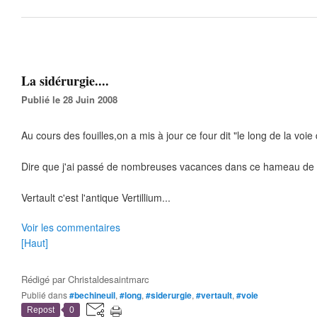
La sidérurgie....
Publié le 28 Juin 2008
Au cours des fouilles,on a mis à jour ce four dit "le long de la voie 
Dire que j'ai passé de nombreuses vacances dans ce hameau de Ve
Vertault c'est l'antique Vertillium...
Voir les commentaires
[Haut]
Rédigé par
Christaldesaintmarc
Publié dans
#bechineuil
,
#long
,
#siderurgie
,
#vertault
,
#voie
Repost
0