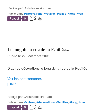
Rédigé par
Christaldesaintmarc
Publié dans
#decorations
,
#feuillee
,
#jolies
,
#long
,
#rue
Repost
0
Le long de la rue de la Feuillée...
Publié le 22 Décembre 2008
D'autres décorations le long de la rue de la Feuillée...
Voir les commentaires
[Haut]
Rédigé par
Christaldesaintmarc
Publié dans
#autres
,
#decorations
,
#feuillee
,
#long
,
#rue
Repost
0