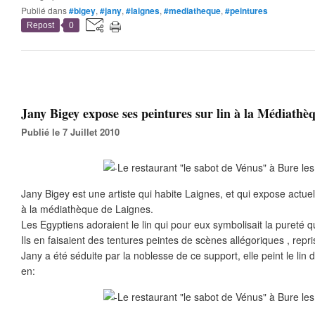
Publié dans
#bigey
,
#jany
,
#laignes
,
#mediatheque
,
#peintures
Repost
0
Jany Bigey expose ses peintures sur lin à la Médiathèq
Publié le 7 Juillet 2010
Jany Bigey est une artiste qui habite Laignes, et qui expose actuel
à la médiathèque de Laignes.
Les Egyptiens adoraient le lin qui pour eux symbolisait la pureté qu
Ils en faisaient des tentures peintes de scènes allégoriques , repr
Jany a été séduite par la noblesse de ce support, elle peint le lin 
en: