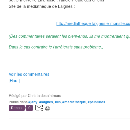
Site de la médiathèque de Laignes :
http://mediatheque-laignes.e-monsite.c
(Des commentaires seraient les bienvenus, ils me montreraient qu
Dans le cas contraire je l’arrêterais sans problème.)
Voir les commentaires
[Haut]
Rédigé par
Christaldesaintmarc
Publié dans
#jany
,
#laignes
,
#lin
,
#mediatheque
,
#peintures
Repost
0