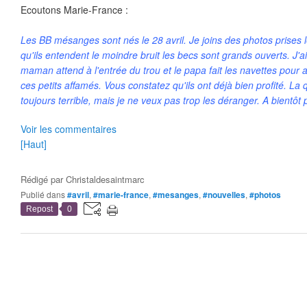
Ecoutons Marie-France :
Les BB mésanges sont nés le 28 avril. Je joins des photos prises 
qu'ils entendent le moindre bruit les becs sont grands ouverts. J'ai
maman attend à l'entrée du trou et le papa fait les navettes pour 
ces petits affamés. Vous constatez qu'ils ont déjà bien profité. La 
toujours terrible, mais je ne veux pas trop les déranger. A bientôt p
Voir les commentaires
[Haut]
Rédigé par
Christaldesaintmarc
Publié dans
#avril
,
#marie-france
,
#mesanges
,
#nouvelles
,
#photos
Repost
0