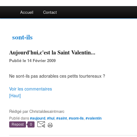
Accueil
Contact
sont-ils
Aujourd'hui,c'est la Saint Valentin...
Publié le 14 Février 2009
Ne sont-ils pas adorables ces petits tourtereaux ?
Voir les commentaires
[Haut]
Rédigé par
Christaldesaintmarc
Publié dans
#aujourd
,
#hui
,
#saint
,
#sont-ils
,
#valentin
Repost
0