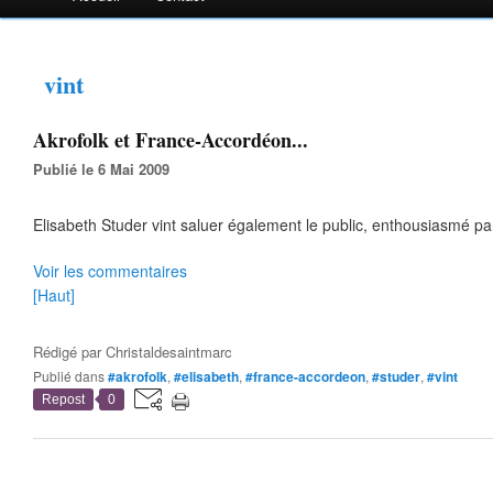
vint
Akrofolk et France-Accordéon...
Publié le 6 Mai 2009
Elisabeth Studer vint saluer également le public, enthousiasmé pa
Voir les commentaires
[Haut]
Rédigé par
Christaldesaintmarc
Publié dans
#akrofolk
,
#elisabeth
,
#france-accordeon
,
#studer
,
#vint
Repost
0