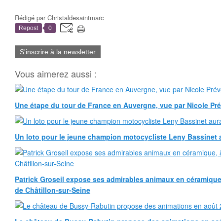
Rédigé par
Christaldesaintmarc
Repost
0
S'inscrire à la newsletter
Vous aimerez aussi :
Une étape du tour de France en Auvergne, vue par Nicole Pr
Un loto pour le jeune champion motocycliste Leny Bassinet au
Patrick Groseil expose ses admirables animaux en céramique, à
de Châtillon-sur-Seine