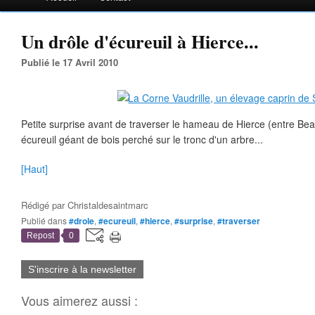
Un drôle d'écureuil à Hierce...
Publié le 17 Avril 2010
Petite surprise avant de traverser le hameau de Hierce (entre Be
écureuil géant de bois perché sur le tronc d'un arbre...
[Haut]
Rédigé par
Christaldesaintmarc
Publié dans
#drole
,
#ecureuil
,
#hierce
,
#surprise
,
#traverser
Repost
0
S'inscrire à la newsletter
Vous aimerez aussi :