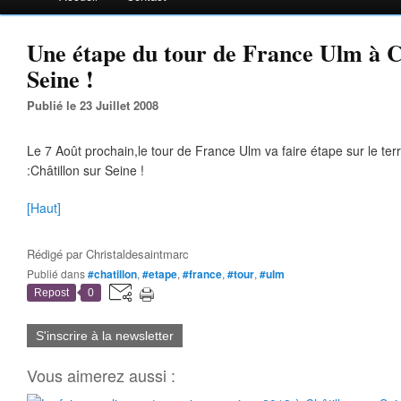
Une étape du tour de France Ulm à C
Seine !
Publié le 23 Juillet 2008
Le 7 Août prochain,le tour de France Ulm va faire étape sur le terra
:Châtillon sur Seine !
[Haut]
Rédigé par
Christaldesaintmarc
Publié dans
#chatillon
,
#etape
,
#france
,
#tour
,
#ulm
Repost
0
S'inscrire à la newsletter
Vous aimerez aussi :