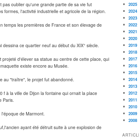
 pas oublier qu'une grande partie de sa vie fut
2025
ormes, l'activité industrielle et agricole de la région.
2024
2023
un temps les premières de France et son élevage de
2022
2021
2020
ui dessina ce quartier neuf au début du XIX° siècle.
2019
2018
t projeté d'élever sa statue au centre de cette place, qui
2017
la maquette existe encore au Musée.
2016
2015
au "traître", le projet fut abandonné.
2014
2013
 f à la ville de Dijon la fontaine qui ornait la place
2012
e Paris.
2011
2010
e l'époque de Marmont.
2009
2008
,l'ancien ayant été détruit suite à une explosion de
ARTIC