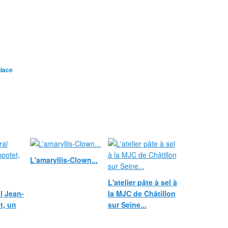
lace
L'amaryllis-Clown...
L'atelier pâte à sel à
l Jean-
la MJC de Châtillon
t, un
sur Seine...
..