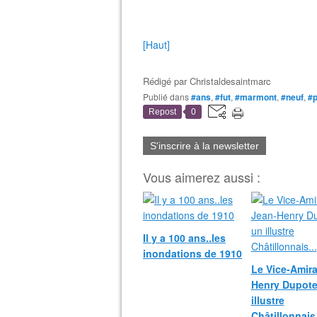
[Haut]
Rédigé par
Christaldesaintmarc
Publié dans
#ans
,
#fut
,
#marmont
,
#neuf
,
#p
Repost
0
S'inscrire à la newsletter
Vous aimerez aussi :
Il y a 100 ans..les
inondations de 1910
Le Vice-Amira
Henry Dupote
illustre
Châtillonnais.