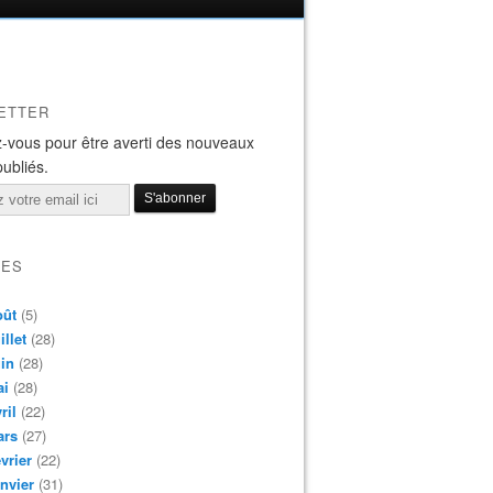
ETTER
-vous pour être averti des nouveaux
publiés.
VES
oût
(5)
illet
(28)
in
(28)
ai
(28)
ril
(22)
ars
(27)
vrier
(22)
nvier
(31)