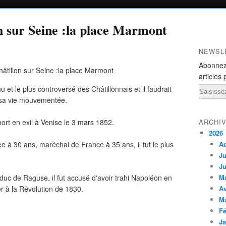
n sur Seine :la place Marmont
NEWSL
Abonnez
articles 
 et le plus controversé des Châtillonnais et il faudrait
Email
 sa vie mouvementée.
 mort en exil à Venise le 3 mars 1852.
ARCHI
2026
à 30 ans, maréchal de France à 35 ans, il fut le plus
A
Ju
Ju
duc de Raguse, il fut accusé d'avoir trahi Napoléon en
M
er à la Révolution de 1830.
Av
M
Fé
Ja