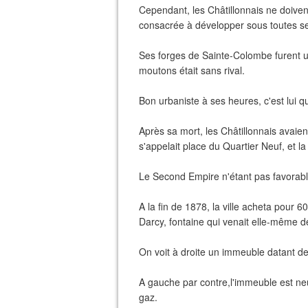
Cependant, les Châtillonnais ne doivent
consacrée à développer sous toutes ses f
Ses forges de Sainte-Colombe furent 
moutons était sans rival.
Bon urbaniste à ses heures, c'est lui q
Après sa mort, les Châtillonnais avaien
s'appelait place du Quartier Neuf, et 
Le Second Empire n'étant pas favorable 
A la fin de 1878, la ville acheta pour 600
Darcy, fontaine qui venait elle-même d
On voit à droite un immeuble datant d
A gauche par contre,l'immeuble est neuf
gaz.