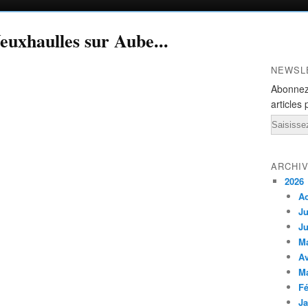
euxhaulles sur Aube...
NEWSL
Abonnez
articles 
Email
ARCHI
2026
A
Ju
Ju
M
Av
M
Fé
Ja