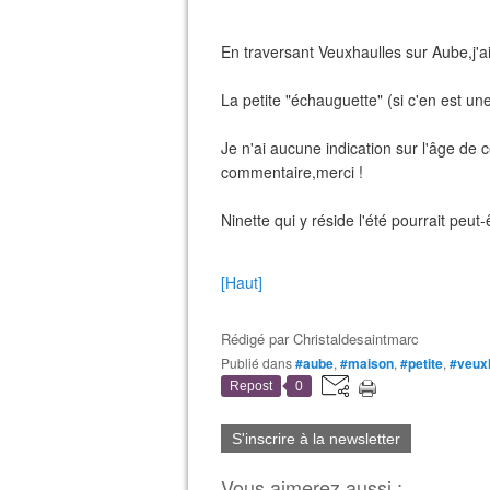
En traversant Veuxhaulles sur Aube,j'
La petite "échauguette" (si c'en est un
Je n'ai aucune indication sur l'âge de 
commentaire,merci !
Ninette qui y réside l'été pourrait peut-
[Haut]
Rédigé par
Christaldesaintmarc
Publié dans
#aube
,
#maison
,
#petite
,
#veux
Repost
0
S'inscrire à la newsletter
Vous aimerez aussi :