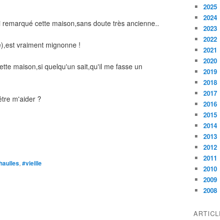
2025
2024
ai remarqué cette maison,sans doute très ancienne..
2023
2022
e),est vraiment mignonne !
2021
2020
cette maison,si quelqu'un sait,qu'il me fasse un
2019
2018
2017
être m'aider ?
2016
2015
2014
2013
2012
2011
haulles
,
#vieille
2010
2009
2008
ARTIC