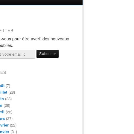
ETTER
-vous pour être averti des nouveaux
publiés.
VES
oût
(7)
illet
(28)
in
(28)
ai
(28)
ril
(22)
ars
(27)
vrier
(22)
nvier
(31)