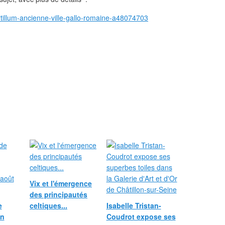
rtillum-ancienne-ville-gallo-romaine-a48074703
Vix et l'émergence
des principautés
e
celtiques...
Isabelle Tristan-
in
Coudrot expose ses