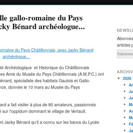
ille gallo-romaine du Pays
acky Bénard archéologue...
NEWSL
Abonnez
articles 
Email
té Archéologique et Historique du Châtillonnais
ARCHI
 des Amis du Musée du Pays Châtillonnais (A.M.P.C.) ont
2026
énard, spécialiste des habitats Gaulois et Gallo-
A
ence, donnée le 10 mars au Musée du Pays
Ju
Ju
rd a fait visiter à plus de 80 amateurs, passionnés
M
ué sur l'oppidum dominant le village de Vertault.
Av
M
i Jacky Bénard qu'il a connu sur les bancs du Lycée
Fé
Ja