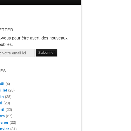
ETTER
-vous pour être averti des nouveaux
publiés.
VES
oût
(4)
illet
(28)
in
(28)
ai
(28)
ril
(22)
ars
(27)
vrier
(22)
nvier
(31)