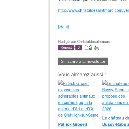
http://www.christaldesaintmarc.com/ve
[Haut]
Rédigé par
Christaldesaintmarc
Repost
0
S'inscrire à la newsletter
Vous aimerez aussi :
Le château d
Patrick Groseil
Bussy-Rabut