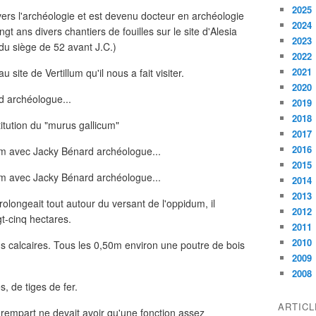
2025
ers l'archéologie et est devenu docteur en archéologie
2024
vingt ans divers chantiers de fouilles sur le site d'Alesia
2023
 du siège de 52 avant J.C.)
2022
2021
site de Vertillum qu'il nous a fait visiter.
2020
2019
2018
itution du "murus gallicum"
2017
2016
2015
2014
2013
prolongeait tout autour du versant de l'oppidum, il
2012
gt-cinq hectares.
2011
2010
s calcaires. Tous les 0,50m environ une poutre de bois
2009
2008
s, de tiges de fer.
ARTIC
rempart ne devait avoir qu'une fonction assez