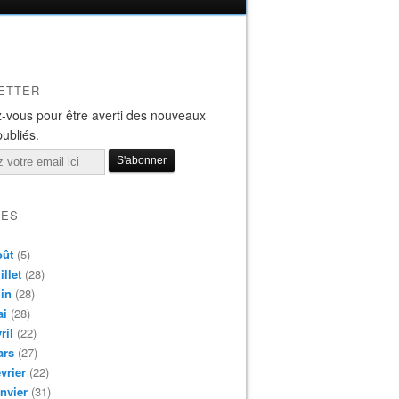
ETTER
-vous pour être averti des nouveaux
publiés.
VES
oût
(5)
illet
(28)
in
(28)
ai
(28)
ril
(22)
ars
(27)
vrier
(22)
nvier
(31)