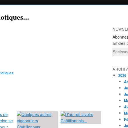
otiques...
NEWSL
Abonnez
articles 
Email
ARCHI
riotiques
2026
A
Ju
Ju
M
Av
M
Fé
Ja