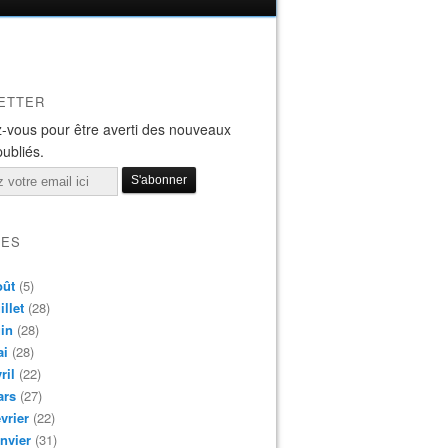
ETTER
-vous pour être averti des nouveaux
publiés.
VES
oût
(5)
illet
(28)
in
(28)
ai
(28)
ril
(22)
ars
(27)
vrier
(22)
nvier
(31)