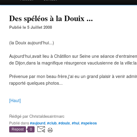
Des spéléos à la Douix ...
Publié le 5 Juillet 2008
(la Douix aujourd'hui...)
Aujourd'hui,avait lieu à Châtillon sur Seine une séance d'entrain
de Dijon,dans la magnifique résurgence vauclusienne de la ville:la 
Prévenue par mon beau-frère,j'ai eu un grand plaisir à venir admir
rapporté quelques photos...
[Haut]
Rédigé par
Christaldesaintmarc
Publié dans
#aujourd
,
#club
,
#douix
,
#hui
,
#speleos
Repost
0