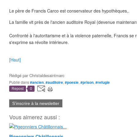
Le père de Francis Carco est conservateur des hypothèques,.
La famille vit près de l'ancien auditoire Royal (devenue maintenan
Confronté à l'autoritarisme et à la violence paternelle, Francis se 
s'exprime sa révolte intérieure.
[Haut]
Rédigé par
Christaldesaintmarc
Publié dans
#ancien
,
#auditoire
,
#poesie
,
#prison
,
#refugie
Repost
0
S'inscrire à la newsletter
Vous aimerez aussi :
Pigeonniers Châtillonnais...