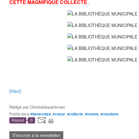
CETTE MAGNIFIQUE COLLECTE
..
[Haut]
Rédigé par
Christaldesaintmarc
Publié dans
#benevoles
,
#coeur
,
#collecte
,
#restos
,
#resultats
Repost
0
S'inscrire à la newsletter