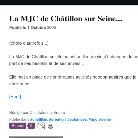
La MJC de Châtillon sur Seine...
Publié le 1 Octobre 2008
(photo d'autrefois...)
La MJC de Châtillon sur Seine est un lieu de vie,d'échanges,de cr
part de ses besoins et de ses envies...
Elle met en place de nombreuses activités hebdomadaires que je va
anciennes...
[Haut]
Rédigé par
Christaldesaintmarc
Publié dans
#chatillon
,
#creation
,
#echanges
,
#mjc
,
#seine
Repost
0