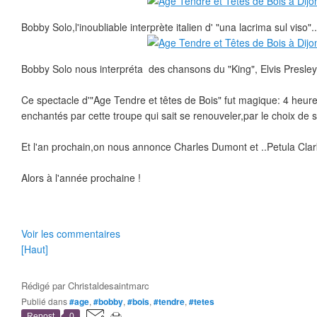
Bobby Solo,l'inoubliable interprète italien d' "una lacrima sul viso"..
Bobby Solo nous interpréta des chansons du "King", Elvis Presley
Ce spectacle d'"Age Tendre et têtes de Bois" fut magique: 4 heu
enchantés par cette troupe qui sait se renouveler,par le choix de s
Et l'an prochain,on nous annonce Charles Dumont et ..Petula Clark
Alors à l'année prochaine !
Voir les commentaires
[Haut]
Rédigé par
Christaldesaintmarc
Publié dans
#age
,
#bobby
,
#bois
,
#tendre
,
#tetes
Repost
0