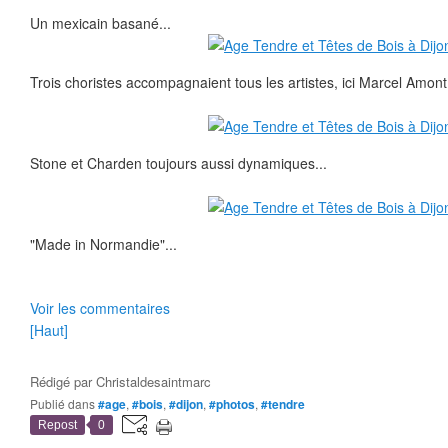
Un mexicain basané...
Trois choristes accompagnaient tous les artistes, ici Marcel Amont
Stone et Charden toujours aussi dynamiques...
"Made in Normandie"...
Voir les commentaires
[Haut]
Rédigé par
Christaldesaintmarc
Publié dans
#age
,
#bois
,
#dijon
,
#photos
,
#tendre
Repost
0