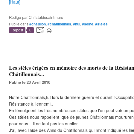
[Haut]
Rédigé par
Christaldesaintmarc
Publié dans
#chatillon
,
#chatillonnais
,
#hui
,
#seine
,
#steles
Repost
0
Les stèles érigées en mémoire des morts de la Résista
Châtillonnais...
Publié le 23 Avril 2010
Notre Châtillonnais,fut lors la dernière guerre et durant l'Occupat
Résistance à l'ennemi..
En témoignent les très nombreuses stèles que l'on peut voir un peu 
Ces stèles nous rappellent que de jeunes Châtillonnais moururent
pour nous....il ne faut pas les oublier.
J'ai, avec l'aide des Amis du Châtillonnais qui m'ont indiqué les l