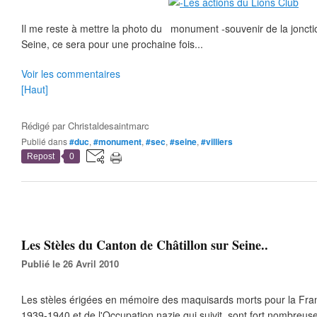
Il me reste à mettre la photo du monument -souvenir de la joncti
Seine, ce sera pour une prochaine fois...
Voir les commentaires
[Haut]
Rédigé par
Christaldesaintmarc
Publié dans
#duc
,
#monument
,
#sec
,
#seine
,
#villiers
Repost
0
Les Stèles du Canton de Châtillon sur Seine..
Publié le 26 Avril 2010
Les stèles érigées en mémoire des maquisards morts pour la Fran
1939-1940 et de l'Occupation nazie qui suivit, sont fort nombreus