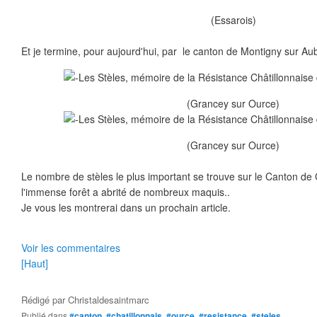
(Essarois)
Et je termine, pour aujourd'hui, par le canton de Montigny sur Aub
(Grancey sur Ource)
(Grancey sur Ource)
Le nombre de stèles le plus important se trouve sur le Canton de 
l'immense forêt a abrité de nombreux maquis..
Je vous les montrerai dans un prochain article.
Voir les commentaires
[Haut]
Rédigé par
Christaldesaintmarc
Publié dans
#canton
,
#chatillonnais
,
#ource
,
#resistance
,
#steles