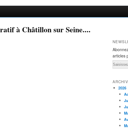
f à Châtillon sur Seine....
NEWSL
Abonnez
articles 
Email
ARCHI
2026
A
Ju
Ju
M
Av
M