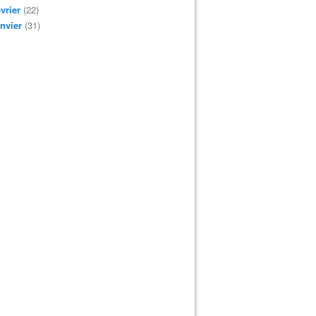
vrier
(22)
nvier
(31)