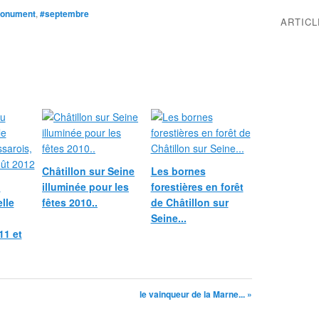
onument
,
#septembre
ARTIC
Châtillon sur Seine
Les bornes
u
illuminée pour les
forestières en forêt
lle
fêtes 2010..
de Châtillon sur
Seine...
11 et
le vainqueur de la Marne... »