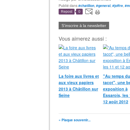
Publié dans
#chatillon
,
#general
,
#joffre
,
#m
Repost
0
S'inscrire à la newsletter
Vous aimerez aussi :
La foire aux livres et
"Au temps d
aux vieux papiers
tacot", une be
2013 à Châtillon sur
exposition à
Seine
Essarois, les 
12 août 2012
« Plaque souvenir...