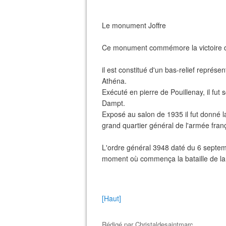
Le monument Joffre
Ce monument commémore la victoire de 
il est constitué d'un bas-relief représe
Athéna.
Exécuté en pierre de Pouillenay, il fut
Dampt.
Exposé au salon de 1935 il fut donné l
grand quartier général de l'armée franç
L'ordre général 3948 daté du 6 septem
moment où commença la bataille de la
[Haut]
Rédigé par
Christaldesaintmarc