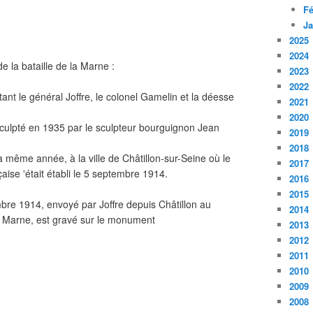
Fé
Ja
2025
2024
la bataille de la Marne :
2023
2022
ntant le général Joffre, le colonel Gamelin et la déesse
2021
2020
 sculpté en 1935 par le sculpteur bourguignon Jean
2019
2018
a même année, à la ville de Châtillon-sur-Seine où le
2017
aise 'était établi le 5 septembre 1914.
2016
2015
bre 1914, envoyé par Joffre depuis Châtillon au
2014
 Marne, est gravé sur le monument
2013
2012
2011
2010
2009
2008