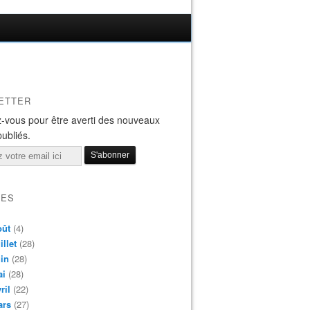
ETTER
-vous pour être averti des nouveaux
publiés.
VES
oût
(4)
illet
(28)
in
(28)
ai
(28)
ril
(22)
ars
(27)