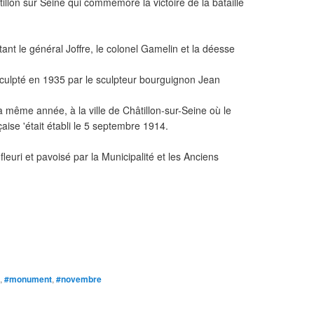
illon sur Seine qui commémore la victoire de la bataille
ntant le général Joffre, le colonel Gamelin et la déesse
 sculpté en 1935 par le sculpteur bourguignon Jean
a même année, à la ville de Châtillon-sur-Seine où le
aise 'était établi le 5 septembre 1914.
leuri et pavoisé par la Municipalité et les Anciens
,
#monument
,
#novembre