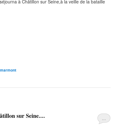
journa à Châtillon sur Seine,à la veille de la bataille
#marmont
llon sur Seine....
…