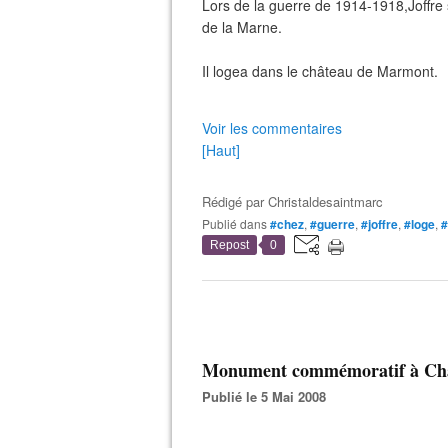
Lors de la guerre de 1914-1918,Joffre sé
de la Marne.
Il logea dans le château de Marmont.
Voir les commentaires
[Haut]
Rédigé par
Christaldesaintmarc
Publié dans
#chez
,
#guerre
,
#joffre
,
#loge
,
Repost
0
Monument commémoratif à Châti
Publié le 5 Mai 2008