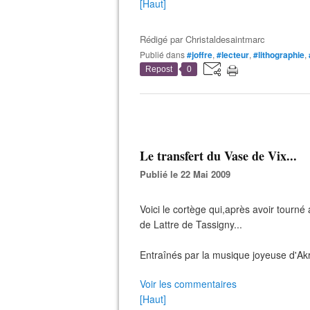
[Haut]
Rédigé par
Christaldesaintmarc
Publié dans
#joffre
,
#lecteur
,
#lithographie
,
Repost
0
Le transfert du Vase de Vix...
Publié le 22 Mai 2009
Voici le cortège qui,après avoir tourn
de Lattre de Tassigny...
Entraînés par la musique joyeuse d'Akr
Voir les commentaires
[Haut]