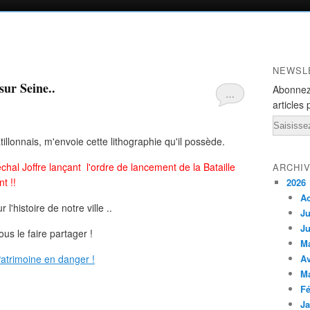
NEWSL
sur Seine..
Abonnez
…
articles 
Email
illonnais, m'envoie cette lithographie qu'il possède.
chal Joffre lançant l'ordre de lancement de la Bataille
ARCHI
t !!
2026
A
histoire de notre ville ..
Ju
Ju
us le faire partager !
M
Av
M
Fé
Ja