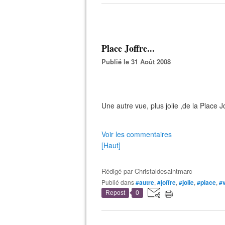
Place Joffre...
Publié le 31 Août 2008
Une autre vue, plus jolie ,de la Place Jo
Voir les commentaires
[Haut]
Rédigé par
Christaldesaintmarc
Publié dans
#autre
,
#joffre
,
#jolie
,
#place
,
#
Repost
0