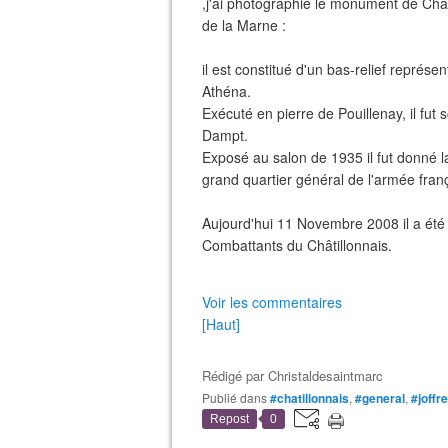
,j'ai photographié le monument de Chât
de la Marne :
il est constitué d'un bas-relief représe
Athéna.
Exécuté en pierre de Pouillenay, il fut
Dampt.
Exposé au salon de 1935 il fut donné l
grand quartier général de l'armée franç
Aujourd'hui 11 Novembre 2008 il a été f
Combattants du Châtillonnais.
Voir les commentaires
[Haut]
Rédigé par
Christaldesaintmarc
Publié dans
#chatillonnais
,
#general
,
#joffre
Repost
0