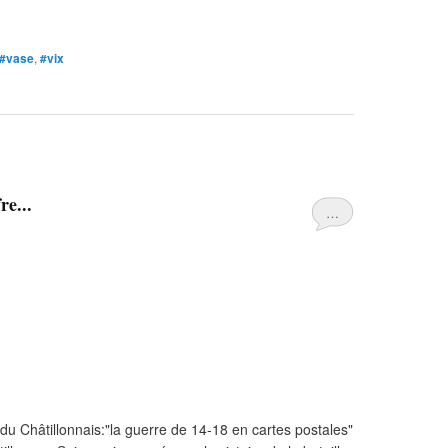
#vase
,
#vix
e...
…
du Châtillonnais:"la guerre de 14-18 en cartes postales"