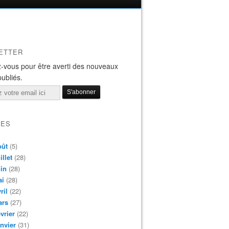
ETTER
-vous pour être averti des nouveaux
publiés.
VES
oût
(5)
illet
(28)
in
(28)
ai
(28)
ril
(22)
ars
(27)
vrier
(22)
nvier
(31)