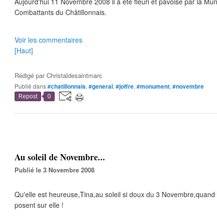
Aujourd'hui 11 Novembre 2008 il a été fleuri et pavoisé par la Muni
Combattants du Châtillonnais.
Voir les commentaires
[Haut]
Rédigé par
Christaldesaintmarc
Publié dans
#chatillonnais
,
#general
,
#joffre
,
#monument
,
#novembre
Repost
0
Au soleil de Novembre...
Publié le 3 Novembre 2008
Qu'elle est heureuse,Tina,au soleil si doux du 3 Novembre,quand 
posent sur elle !