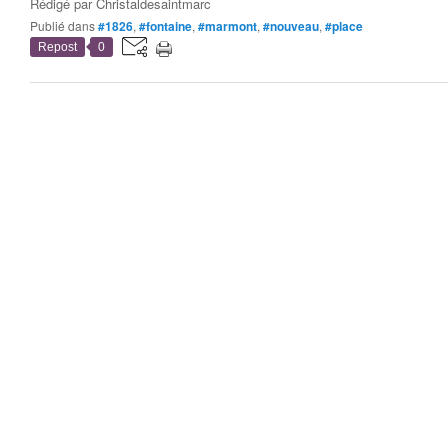
Rédigé par
Christaldesaintmarc
Publié dans
#1826
,
#fontaine
,
#marmont
,
#nouveau
,
#place
Repost
0