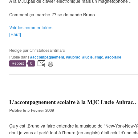
A la MJC,pas de clavier électronique,mais un magnétophone ..
Comment ça marche ?? se demande Bruno ...
Voir les commentaires
[Haut]
Rédigé par
Christaldesaintmarc
Publié dans
#accompagnement
,
#aubrac
,
#lucie
,
#mjc
,
#scolaire
Repost
0
L'accompagnement scolaire à la MJC Lucie Aubrac..
Publié le 5 Février 2009
Ça y est ,Bruno va faire entendre la musique de "New-York-New-Yor
dont je vous ai parlé tout à l'heure (en anglais) était celui d'une c