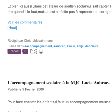
Et bien ici aussi ,dans cet atelier de soutien scolaire,il sait capter l
rire quand il le faut,mais aussi n'hésite pas à reprendre et corriger
Voir les commentaires
[Haut]
Rédigé par
Christaldesaintmarc
Publié dans
#accompagnement
,
#aubrac
,
#lucie
,
#mjc
,
#scolaire
Repost
0
L'accompagnement scolaire à la MJC Lucie Aubrac..
Publié le 5 Février 2009
Pour faire chanter les enfants,il faut un accompagnement musical.