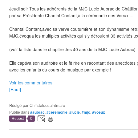
Jeudi soir Tous les adhérents de la MJC Lucie Aubrac de Châtillon
par sa Présidente Chantal Contant,à la cérémonie des Voeux ...
Chantal Contant,avec sa verve coutumière et son dynamisme retraç
MJC,évoqua les multiples activités qui s'y déroulent:33 activités ,ce
(voir la liste dans le chapitre :les 40 ans de la MJC Lucie Aubrac)
Elle captiva son auditoire et le fit rire en racontant des anecdote
avec les enfants du cours de musique par exemple !
Voir les commentaires
[Haut]
Rédigé par
Christaldesaintmarc
Publié dans
#aubrac
,
#ceremonie
,
#lucie
,
#mjc
,
#voeux
Repost
0