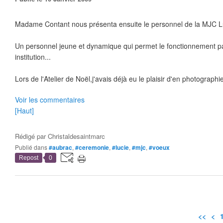
Madame Contant nous présenta ensuite le personnel de la MJC Lu
Un personnel jeune et dynamique qui permet le fonctionnement par
institution...
Lors de l'Atelier de Noël,j'avais déjà eu le plaisir d'en photographi
Voir les commentaires
[Haut]
Rédigé par
Christaldesaintmarc
Publié dans
#aubrac
,
#ceremonie
,
#lucie
,
#mjc
,
#voeux
Repost
0
<<
<