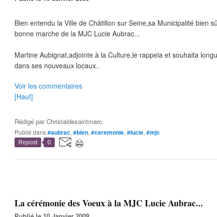
Bien entendu la Ville de Châtillon sur Seine,sa Municipalité bien s
bonne marche de la MJC Lucie Aubrac...
Martine Aubignat,adjointe à la Culture,le rappela et souhaita lon
dans ses nouveaux locaux..
Voir les commentaires
[Haut]
Rédigé par
Christaldesaintmarc
Publié dans
#aubrac
,
#bien
,
#ceremonie
,
#lucie
,
#mjc
Repost
0
La cérémonie des Voeux à la MJC Lucie Aubrac...
Publié le 10 Janvier 2009