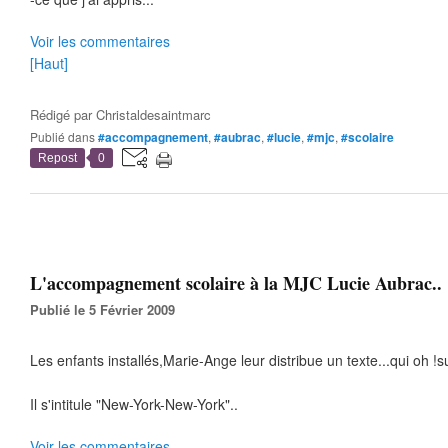
Voir les commentaires
[Haut]
Rédigé par
Christaldesaintmarc
Publié dans
#accompagnement
,
#aubrac
,
#lucie
,
#mjc
,
#scolaire
Repost
0
L'accompagnement scolaire à la MJC Lucie Aubrac..
Publié le 5 Février 2009
Les enfants installés,Marie-Ange leur distribue un texte...qui oh !su
Il s'intitule "New-York-New-York"..
Voir les commentaires