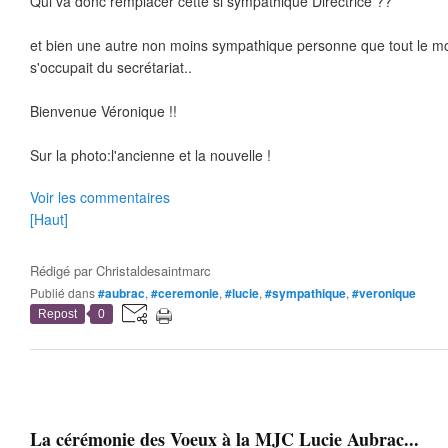
Qui va donc remplacer cette si sympathique Directrice ??
et bien une autre non moins sympathique personne que tout le m
s'occupait du secrétariat..
Bienvenue Véronique !!
Sur la photo:l'ancienne et la nouvelle !
Voir les commentaires
[Haut]
Rédigé par
Christaldesaintmarc
Publié dans
#aubrac
,
#ceremonie
,
#lucie
,
#sympathique
,
#veronique
Repost
0
La cérémonie des Voeux à la MJC Lucie Aubrac...