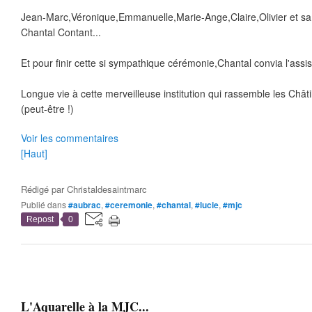
Jean-Marc,Véronique,Emmanuelle,Marie-Ange,Claire,Olivier et s
Chantal Contant...
Et pour finir cette si sympathique cérémonie,Chantal convia l'assist
Longue vie à cette merveilleuse institution qui rassemble les Châtil
(peut-être !)
Voir les commentaires
[Haut]
Rédigé par
Christaldesaintmarc
Publié dans
#aubrac
,
#ceremonie
,
#chantal
,
#lucie
,
#mjc
Repost
0
L'Aquarelle à la MJC...