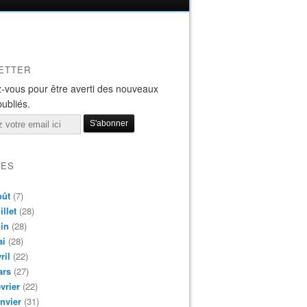
ETTER
-vous pour être averti des nouveaux
publiés.
VES
oût
(7)
illet
(28)
in
(28)
ai
(28)
ril
(22)
ars
(27)
vrier
(22)
nvier
(31)