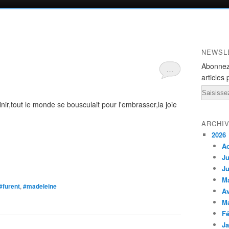
NEWSL
Abonnez
…
articles 
Email
inir,tout le monde se bousculait pour l'embrasser,la joie
ARCHI
2026
A
Ju
Ju
M
#furent
,
#madeleine
Av
M
Fé
Ja