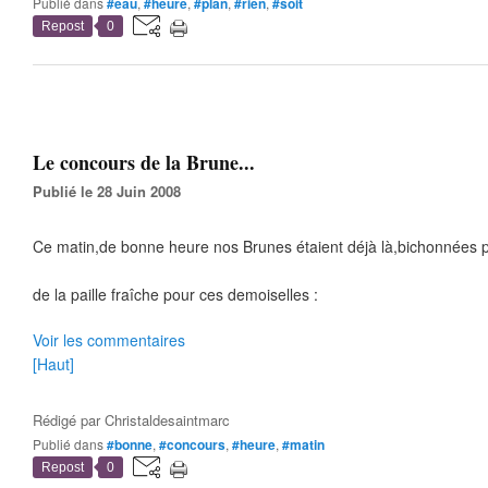
Publié dans
#eau
,
#heure
,
#plan
,
#rien
,
#soit
Repost
0
Le concours de la Brune...
Publié le 28 Juin 2008
Ce matin,de bonne heure nos Brunes étaient déjà là,bichonnées par
de la paille fraîche pour ces demoiselles :
Voir les commentaires
[Haut]
Rédigé par
Christaldesaintmarc
Publié dans
#bonne
,
#concours
,
#heure
,
#matin
Repost
0