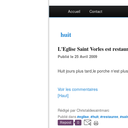
Accueil
Contact
huit
L'Eglise Saint Vorles est restaur
Publié le 25 Avril 2009
Huit jours plus tard,le porche n'est plu
Voir les commentaires
[Haut]
Rédigé par
Christaldesaintmarc
Publié dans
#eglise
,
#huit
,
#restauree
,
#sai
Repost
0