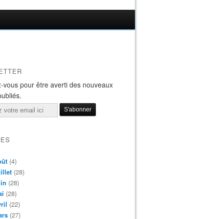
ETTER
-vous pour être averti des nouveaux
publiés.
VES
oût
(4)
illet
(28)
in
(28)
ai
(28)
ril
(22)
ars
(27)