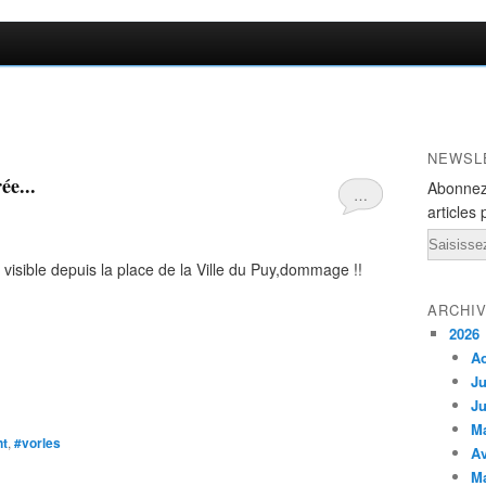
NEWSL
ée...
Abonnez
…
articles 
Email
s visible depuis la place de la Ville du Puy,dommage !!
ARCHI
2026
A
Ju
Ju
M
nt
,
#vorles
Av
M