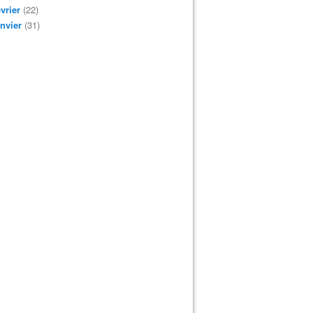
vrier
(22)
nvier
(31)