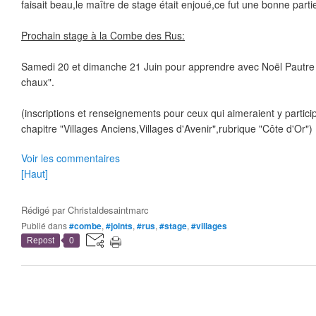
faisait beau,le maître de stage était enjoué,ce fut une bonne partie
Prochain stage à la Combe des Rus:
Samedi 20 et dimanche 21 Juin pour apprendre avec Noël Pautre l
chaux".
(inscriptions et renseignements pour ceux qui aimeraient y particip
chapitre "Villages Anciens,Villages d'Avenir",rubrique "Côte d'Or")
Voir les commentaires
[Haut]
Rédigé par
Christaldesaintmarc
Publié dans
#combe
,
#joints
,
#rus
,
#stage
,
#villages
Repost
0