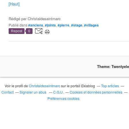
[Haut]
Rédigé par
Christaldesaintmarc
Publié dans
#anciens
,
#joints
,
#pierre
,
#stage
,
#villages
Repost
0
Theme: Twentyel
Voir le profil de
Christaldesaintmarc
sur le portail Eklablog
Top articles
Contact
Signaler un abus
C.G.U.
Cookies et données personnelles
Préférences cookies