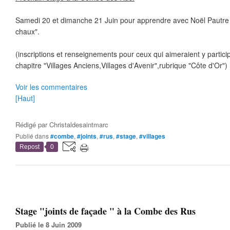
Samedi 20 et dimanche 21 Juin pour apprendre avec Noël Pautre l
chaux".
(inscriptions et renseignements pour ceux qui aimeraient y particip
chapitre "Villages Anciens,Villages d'Avenir",rubrique "Côte d'Or")
Voir les commentaires
[Haut]
Rédigé par
Christaldesaintmarc
Publié dans
#combe
,
#joints
,
#rus
,
#stage
,
#villages
Repost
0
Stage "joints de façade " à la Combe des Rus
Publié le 8 Juin 2009