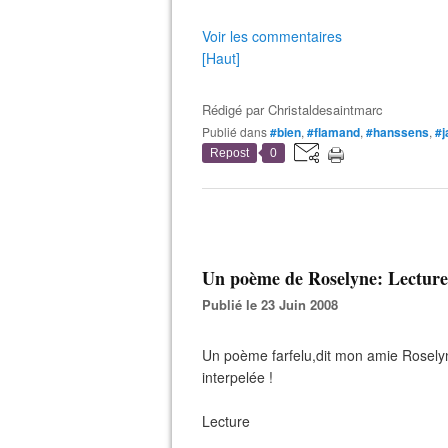
Voir les commentaires
[Haut]
Rédigé par
Christaldesaintmarc
Publié dans
#bien
,
#flamand
,
#hanssens
,
#j
Repost
0
Un poème de Roselyne: Lecture.
Publié le 23 Juin 2008
Un poème farfelu,dit mon amie Roselyne
interpelée !
Lecture