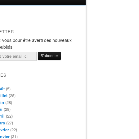
ETTER
-vous pour être averti des nouveaux
publiés.
VES
oût
(5)
illet
(28)
in
(28)
ai
(28)
ril
(22)
ars
(27)
vrier
(22)
nvier
(31)