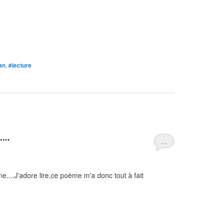
an
,
#lecture
...
…
....J'adore lire,ce poème m'a donc tout à fait