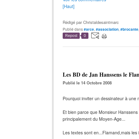
[Haut]
Rédigé par
Christaldesaintmarc
Publié dans
#arce
,
#association
,
#brocante
Repost
0
Les BD de Jan Hanssens le Fla
Publié le 14 Octobre 2008
Pourquoi inviter un dessinateur à une m
Et bien parce que Monsieur Hanssens s
principalement du Moyen-Age...
Les textes sont en...Flamand,mais les i