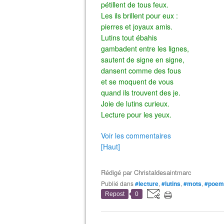
pétillent de tous feux.
Les ils brillent pour eux :
pierres et joyaux amis.
Lutins tout ébahis
gambadent entre les lignes,
sautent de signe en signe,
dansent comme des fous
et se moquent de vous
quand ils trouvent des je.
Joie de lutins curieux.
Lecture pour les yeux.
Voir les commentaires
[Haut]
Rédigé par
Christaldesaintmarc
Publié dans
#lecture
,
#lutins
,
#mots
,
#poem
Repost
0