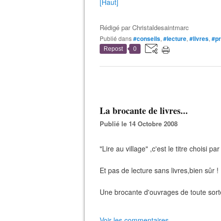
[Haut]
Rédigé par
Christaldesaintmarc
Publié dans
#conseils
,
#lecture
,
#livres
,
#p
Repost
0
La brocante de livres...
Publié le 14 Octobre 2008
"Lire au village" ,c'est le titre choisi p
Et pas de lecture sans livres,bien sûr !
Une brocante d'ouvrages de toute sorte
Voir les commentaires