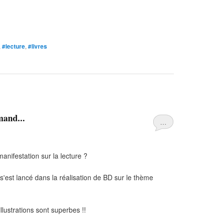
,
#lecture
,
#livres
mand...
…
anifestation sur la lecture ?
'est lancé dans la réalisation de BD sur le thème
llustrations sont superbes !!