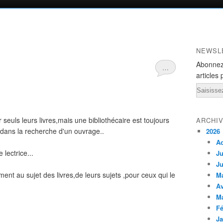
NEWSL
Abonnez
…
articles 
Email
r seuls leurs livres,mais une bibliothécaire est toujours
ARCHI
 dans la recherche d'un ouvrage..
2026
A
 lectrice...
Ju
Ju
nt au sujet des livres,de leurs sujets ,pour ceux qui le
M
Av
M
Fé
Ja