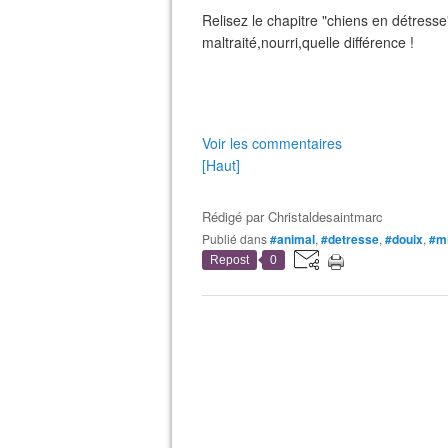
Relisez le chapitre "chiens en détresse
maltraité,nourri,quelle différence !
Voir les commentaires
[Haut]
Rédigé par
Christaldesaintmarc
Publié dans
#animal
,
#detresse
,
#douix
,
#m
Repost
0