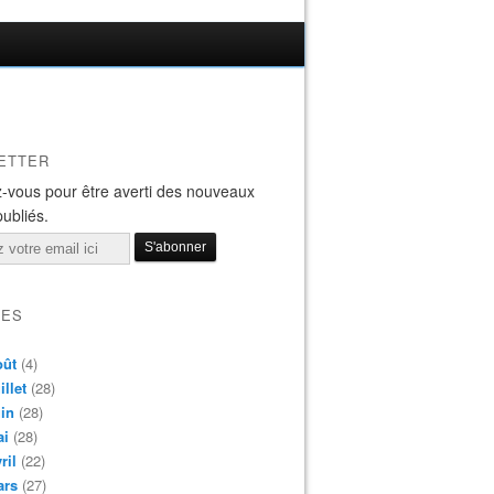
ETTER
-vous pour être averti des nouveaux
publiés.
VES
oût
(4)
illet
(28)
in
(28)
ai
(28)
ril
(22)
ars
(27)