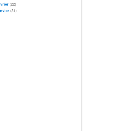
vrier
(22)
nvier
(31)