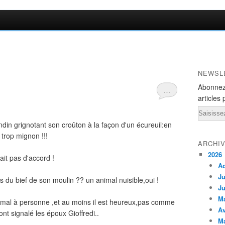
NEWSL
Abonnez
…
articles 
Email
din grignotant son croûton à la façon d'un écureuil:en
 trop mignon !!!
ARCHI
2026
ait pas d'accord !
A
Ju
s du bief de son moulin ?? un animal nuisible,oui !
Ju
M
de mal à personne ,et au moins il est heureux,pas comme
Av
nt signalé les époux Gioffredi..
M