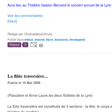
Aura lieu au Théâtre Gaston Bernard le concert annuel de la Lyre C
Voir les commentaires
[Haut]
Rédigé par
Christaldesaintmarc
Publié dans
#deux
,
#etend
,
#lyre
,
#octaves
,
#trompette
Repost
0
La flûte traversière...
Publié le 10 Mai 2009
(Pascaline et Anne-Laure,les deux flûtistes de la Lyre)
La flûte traversière est constituée de 3 sections : la tête, le corps e
fonction du modèle).