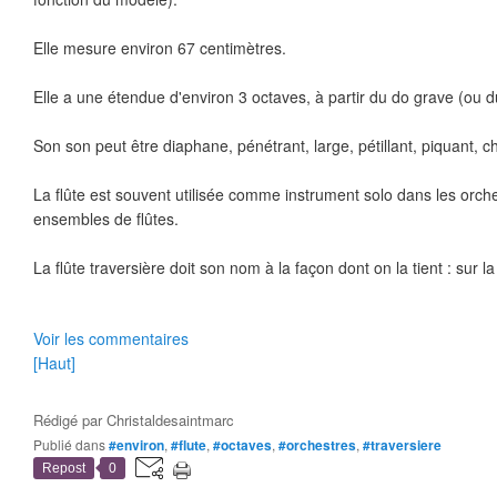
Elle mesure environ 67 centimètres.
Elle a une étendue d'environ 3 octaves, à partir du do grave (ou du
Son son peut être diaphane, pénétrant, large, pétillant, piquant, cha
La flûte est souvent utilisée comme instrument solo dans les orch
ensembles de flûtes.
La flûte traversière doit son nom à la façon dont on la tient : sur l
Voir les commentaires
[Haut]
Rédigé par
Christaldesaintmarc
Publié dans
#environ
,
#flute
,
#octaves
,
#orchestres
,
#traversiere
Repost
0